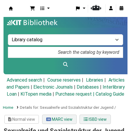
Koha online
Advanced search
Course reserves
Libraries
Articles
and Papers
|
Electronic Journals
|
Databases
|
Interlibrary
Loan
|
KITopen media
|
Purchase request |
Catalog Guide
Home
Details for:
Sexualreife und Sozialstruktur der Jugend /
Normal view
MARC view
ISBD view
Sexualreife und Sozialstruktur der Jugend