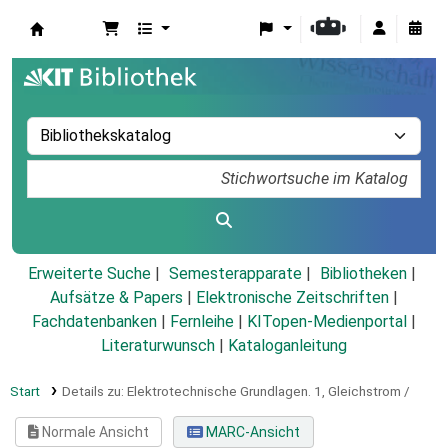
Koha
Erweiterte Suche
Semesterapparate
Bibliotheken
Aufsätze & Papers
|
Elektronische Zeitschriften
|
Fachdatenbanken
|
Fernleihe
|
KITopen-Medienportal
|
Literaturwunsch
|
Kataloganleitung
Start
Details zu:
Elektrotechnische Grundlagen.
1,
Gleichstrom /
Normale Ansicht
MARC-Ansicht