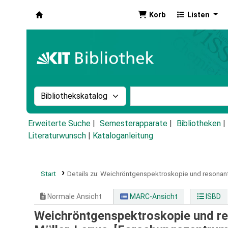
Korb
Listen
Koha
Suche im Katalog nach:
Stichwortsuche im Ka
Erweiterte Suche
Semesterapparate
Bibliotheken
Literaturwunsch
|
Kataloganleitung
Start
Details zu:
Weichröntgenspektroskopie und resonante
Normale Ansicht
MARC-Ansicht
ISBD
Weichröntgenspektroskopie und re