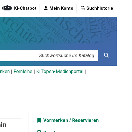
KI-Chatbot
Mein Konto
Suchhistorie
nken
|
Fernleihe
|
KITopen-Medienportal
|
Vormerken
in