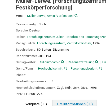
Müller-Lerwe. [Forschungszentrum 
Festkörperforschung]
Von:
Müller-Lerwe, Armin
[VerfasserIn]
Ressourcentyp:
Buch
Sprache:
Deutsch
Reihen:
Forschungszentrum Jülich. Berichte des Forschungszen
Verlag:
Jülich :
Forschungszentrum, Zentralbibliothek,
1996
Beschreibung:
80 Seiten : Diagramme
Reportnummer:
Jül-3194
Schlagwörter:
Siliciumcarbid
Resonanzstreuung
Ein
Genre/Form:
Hochschulschrift
Forschungsbericht
Inhalte:
Bearbeitungsvermerk:
3
Hochschulschriftenvermerk:
Zugl.: Köln, Univ., Diss., 1996
PPN:
1122001274
Exemplare
( 1 )
Titelinformationen ( 1 )