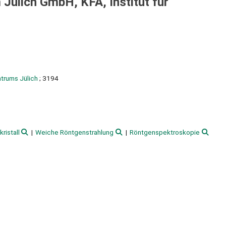
Jülich GmbH, KFA, Institut für
trums Jülich
; 3194
kristall
Weiche Röntgenstrahlung
Röntgenspektroskopie