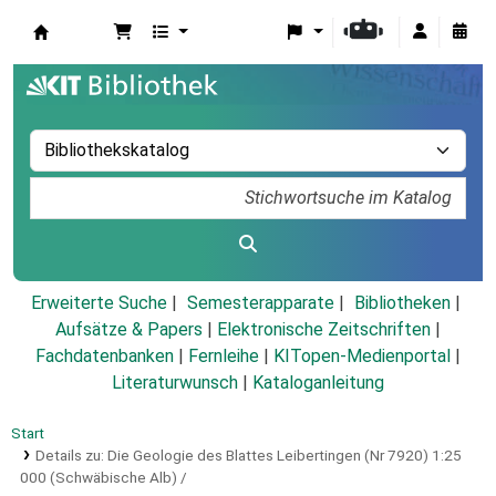
Koha
Erweiterte Suche
Semesterapparate
Bibliotheken
Aufsätze & Papers
|
Elektronische Zeitschriften
|
Fachdatenbanken
|
Fernleihe
|
KITopen-Medienportal
|
Literaturwunsch
|
Kataloganleitung
Start
Details zu:
Die Geologie des Blattes Leibertingen (Nr 7920) 1:25
000 (Schwäbische Alb) /