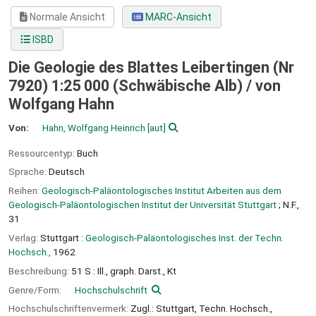
Normale Ansicht
MARC-Ansicht
ISBD
Die Geologie des Blattes Leibertingen (Nr
7920) 1:25 000 (Schwäbische Alb) /
von
Wolfgang Hahn
Von:
Hahn, Wolfgang Heinrich
[aut]
Ressourcentyp:
Buch
Sprache:
Deutsch
Reihen:
Geologisch-Paläontologisches Institut Arbeiten aus dem
Geologisch-Paläontologischen Institut der Universität Stuttgart
; N.F.,
31
Verlag:
Stuttgart :
Geologisch-Paläontologisches Inst. der Techn.
Hochsch.,
1962
Beschreibung:
51 S : Ill., graph. Darst., Kt
Genre/Form:
Hochschulschrift
Hochschulschriftenvermerk:
Zugl.: Stuttgart, Techn. Hochsch.,