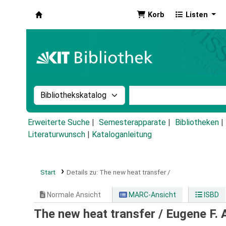
Korb
Listen
Koha
Suche im Katalog nach:
Stichwortsuche im Ka
Erweiterte Suche
Semesterapparate
Bibliotheken
Literaturwunsch
|
Kataloganleitung
Start
Details zu:
The new heat transfer /
Normale Ansicht
MARC-Ansicht
ISBD
The new heat transfer /
Eugene F. 