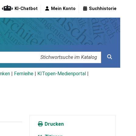
KI-Chatbot
Mein Konto
Suchhistorie
nken
|
Fernleihe
|
KITopen-Medienportal
|
Drucken