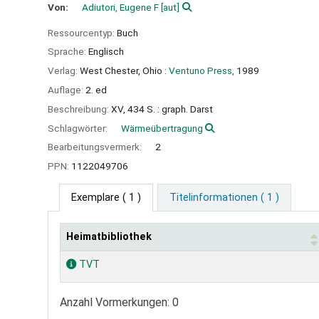
Von:
Adiutori, Eugene F
[aut]
Ressourcentyp:
Buch
Sprache:
Englisch
Verlag:
West Chester, Ohio :
Ventuno Press,
1989
Auflage:
2. ed
Beschreibung:
XV, 434 S. : graph. Darst
Schlagwörter:
Wärmeübertragung
Bearbeitungsvermerk:
2
PPN:
1122049706
Exemplare
( 1 )
Titelinformationen ( 1 )
Heimatbibliothek
Exemplare
TVT
Anzahl Vormerkungen: 0