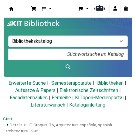
Koha
Erweiterte Suche
Semesterapparate
Bibliotheken
Aufsätze & Papers
|
Elektronische Zeitschriften
|
Fachdatenbanken
|
Fernleihe
|
KITopen-Medienportal
|
Literaturwunsch
|
Kataloganleitung
Start
Details zu:
El Croquis.
76,
Arquitectura española, spanish
architecture 1995