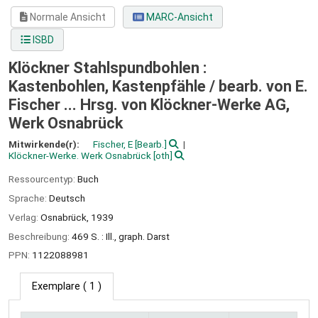
Normale Ansicht
MARC-Ansicht
ISBD
Klöckner Stahlspundbohlen :
Kastenbohlen, Kastenpfähle /
bearb. von E.
Fischer ... Hrsg. von Klöckner-Werke AG,
Werk Osnabrück
Mitwirkende(r):
Fischer, E
[Bearb.]
Klöckner-Werke. Werk Osnabrück
[oth]
Ressourcentyp:
Buch
Sprache:
Deutsch
Verlag:
Osnabrück,
1939
Beschreibung:
469 S. : Ill., graph. Darst
PPN:
1122088981
Exemplare
( 1 )