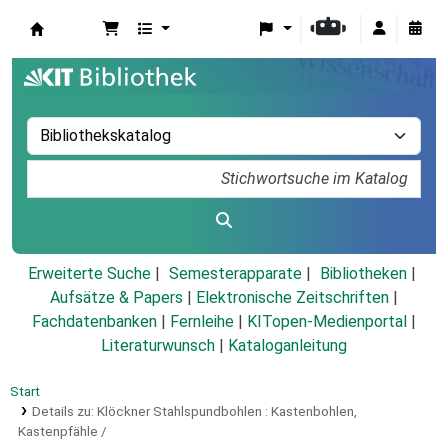
Koha
Erweiterte Suche
Semesterapparate
Bibliotheken
Aufsätze & Papers
|
Elektronische Zeitschriften
|
Fachdatenbanken
|
Fernleihe
|
KITopen-Medienportal
|
Literaturwunsch
|
Kataloganleitung
Start
Details zu:
Klöckner Stahlspundbohlen :
Kastenbohlen,
Kastenpfähle /