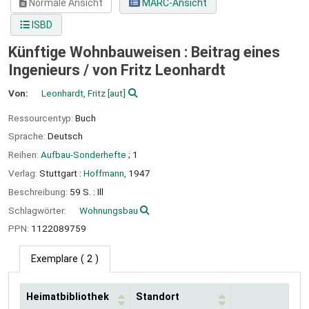
Normale Ansicht
MARC-Ansicht
ISBD
Künftige Wohnbauweisen : Beitrag eines
Ingenieurs /
von Fritz Leonhardt
Von:
Leonhardt, Fritz
[aut]
Ressourcentyp:
Buch
Sprache:
Deutsch
Reihen:
Aufbau-Sonderhefte
; 1
Verlag:
Stuttgart :
Hoffmann,
1947
Beschreibung:
59 S. : Ill
Schlagwörter:
Wohnungsbau
PPN:
1122089759
Exemplare
( 2 )
Heimatbibliothek
Standort