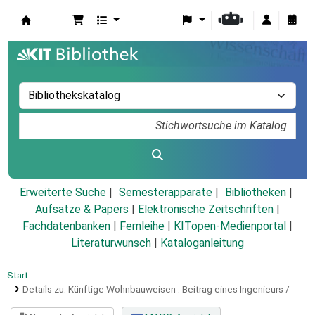
Koha
Erweiterte Suche
Semesterapparate
Bibliotheken
Aufsätze & Papers
|
Elektronische Zeitschriften
|
Fachdatenbanken
|
Fernleihe
|
KITopen-Medienportal
|
Literaturwunsch
|
Kataloganleitung
Start
Details zu:
Künftige Wohnbauweisen :
Beitrag eines Ingenieurs /