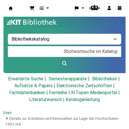
Koha
Erweiterte Suche
Semesterapparate
Bibliotheken
Aufsätze & Papers
|
Elektronische Zeitschriften
|
Fachdatenbanken
|
Fernleihe
|
KITopen-Medienportal
|
Literaturwunsch
|
Kataloganleitung
Start
Details zu:
Eckdaten und Kennzahlen zur Lage der Hochschulen.
1991/94