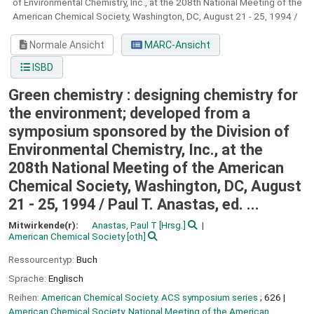
of Environmental Chemistry, Inc., at the 208th National Meeting of the
American Chemical Society, Washington, DC, August 21 - 25, 1994 /
Normale Ansicht
MARC-Ansicht
ISBD
Green chemistry : designing chemistry for
the environment; developed from a
symposium sponsored by the Division of
Environmental Chemistry, Inc., at the
208th National Meeting of the American
Chemical Society, Washington, DC, August
21 - 25, 1994 /
Paul T. Anastas, ed. ...
Mitwirkende(r):
Anastas, Paul T
[Hrsg.]
American Chemical Society
[oth]
Ressourcentyp:
Buch
Sprache:
Englisch
Reihen:
American Chemical Society. ACS symposium series
; 626
|
American Chemical Society. National Meeting of the American