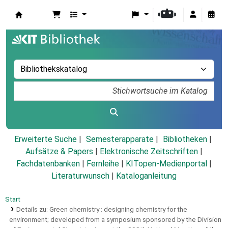
Koha
Erweiterte Suche
Semesterapparate
Bibliotheken
Aufsätze & Papers
|
Elektronische Zeitschriften
|
Fachdatenbanken
|
Fernleihe
|
KITopen-Medienportal
|
Literaturwunsch
|
Kataloganleitung
Start
Details zu:
Green chemistry :
designing chemistry for the
environment; developed from a symposium sponsored by the Division