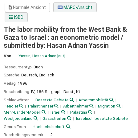
Normale Ansicht
MARC-Ansicht
ISBD
The labor mobility from the West Bank &
Gaza to Israel : an econometric model /
submitted by: Hasan Adnan Yassin
Von:
Yassin, Hasan Adnan
[aut]
Ressourcentyp:
Buch
Sprache:
Deutsch
,
Englisch
Verlag:
1996
Beschreibung:
IV, 186 S. : graph. Darst., Kt
Schlagwörter:
Besetzte Gebiete
Arbeitsmobilität
Pendler
Palästinenser
Arbeitnehmer
Migration
Mehr-Länder-Modell
Israel
Palästina
Westjordanland
Gazastreifen
Israelisch besetzte Gebiete
Genre/Form:
Hochschulschrift
Bearbeitungsvermerk:
2