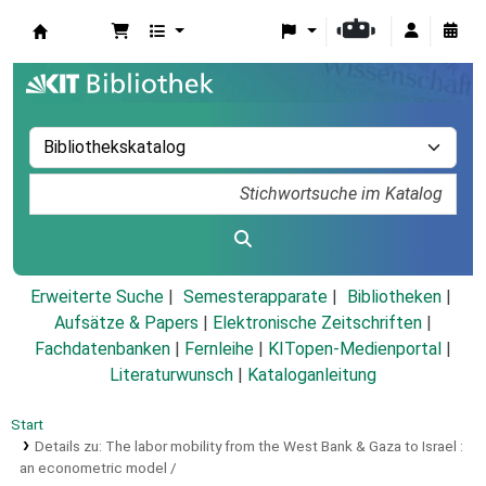
Koha
Erweiterte Suche
Semesterapparate
Bibliotheken
Aufsätze & Papers
|
Elektronische Zeitschriften
|
Fachdatenbanken
|
Fernleihe
|
KITopen-Medienportal
|
Literaturwunsch
|
Kataloganleitung
Start
Details zu:
The labor mobility from the West Bank & Gaza to Israel :
an econometric model /