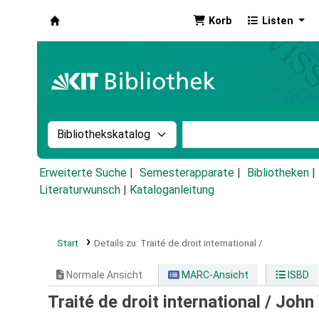
Korb
Listen
Koha
Suche im Katalog nach:
Stichwortsuche im Ka
Erweiterte Suche
Semesterapparate
Bibliotheken
Literaturwunsch
|
Kataloganleitung
Start
Details zu:
Traité de droit international /
Normale Ansicht
MARC-Ansicht
ISBD
Traité de droit international /
John