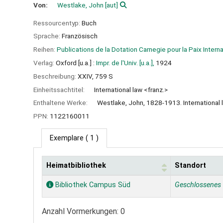
Von:
Westlake, John
[aut]
Ressourcentyp:
Buch
Sprache:
Französisch
Reihen:
Publications de la Dotation Carnegie pour la Paix Internat
Verlag:
Oxford [u.a.] :
Impr. de l'Univ. [u.a.],
1924
Beschreibung:
XXIV, 759 S
Einheitssachtitel:
International law <franz.>
Enthaltene Werke:
Westlake, John, 1828-1913. International 
PPN:
1122160011
Exemplare
( 1 )
Heimatbibliothek
Standort
Exemplare
Bibliothek Campus Süd
Geschlossenes
Anzahl Vormerkungen: 0