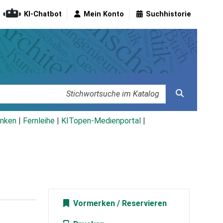
KI-Chatbot
Mein Konto
Suchhistorie
nken
|
Fernleihe
|
KITopen-Medienportal
|
Vormerken