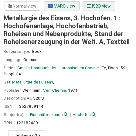
Normal view
MARC view
ISBD view
Metallurgie des Eisens, 3. Hochofen. 1 :
Hochofenanlage, Hochofenbetrieb,
Roheisen und Nebenprodukte, Stand der
Roheisenerzeugung in der Welt. A, Textteil
Resource type:
Book
Language:
German
Series:
Gmelin-Handbuch der anorganischen Chemie
; Fe, Eisen ; 59a,
Suppl. 3A
Set:
Metallurgie des Eisens,
Publisher:
Weinheim :
Verl. Chemie,
1971
Description:
VII, 320 S
ISBN:
3527859144
Subject(s):
Eisenhüttenkunde
Hochofen
PPN:
1122182430