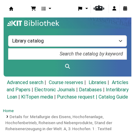
Koha online
Advanced search
Course reserves
Libraries
Articles
and Papers
|
Electronic Journals
|
Databases
|
Interlibrary
Loan
|
KITopen media
|
Purchase request |
Catalog Guide
Home
Details for:
Metallurgie des Eisens,
Hochofenanlage,
Hochofenbetrieb, Roheisen und Nebenprodukte, Stand der
Roheisenerzeugung in der Welt.
A,
3. Hochofen. 1 :
Textteil