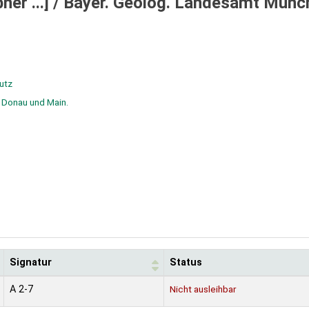
er ...] /
Bayer. Geolog. Landesamt Münc
utz
 Donau und Main.
Signatur
Status
A 2-7
Nicht ausleihbar