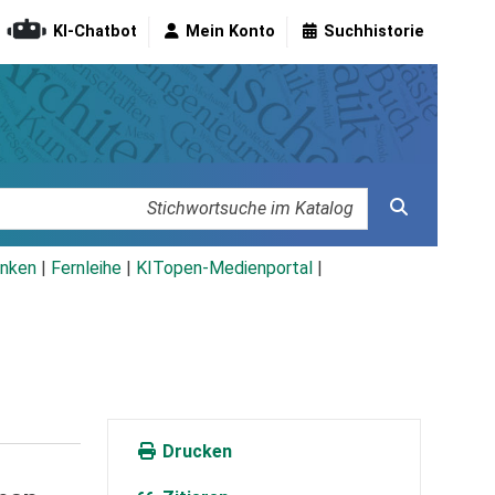
KI-Chatbot
Mein Konto
Suchhistorie
nken
|
Fernleihe
|
KITopen-Medienportal
|
Drucken