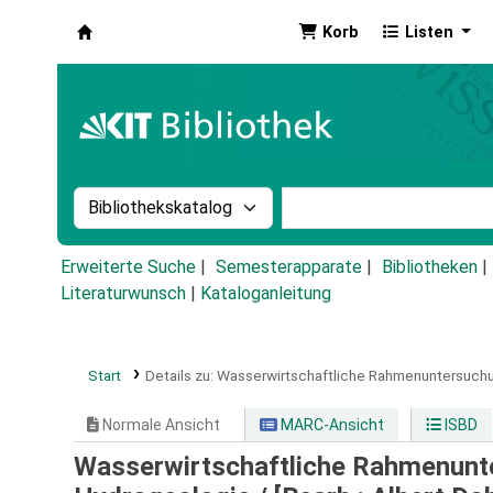
Korb
Listen
Koha
Suche im Katalog nach:
Stichwortsuche im Ka
Erweiterte Suche
Semesterapparate
Bibliotheken
Literaturwunsch
|
Kataloganleitung
Start
Details zu:
Wasserwirtschaftliche Rahmenuntersuchu
Normale Ansicht
MARC-Ansicht
ISBD
Wasserwirtschaftliche Rahmenunte