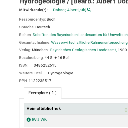
Hydrogeologie / [Bearb.: Albert Dobn
Mitwirkende(r):
Dobner, Albert
[oth]
Ressourcentyp:
Buch
Sprache:
Deutsch
Reihen:
Schriften des Bayerischen Landesamtes für Umweltsch
Gesamtaufnahme:
Wasserwirtschaftliche Rahmenuntersuchung
Verlag:
München :
Bayerisches Geologisches Landesamt,
1980
Beschreibung:
44 S. + 16 Beil
ISBN:
3486252615
Weitere Titel:
Hydrogeologie
PPN:
1122238517
Exemplare
( 1 )
Heimatbibliothek
Exemplare
IWU-WB