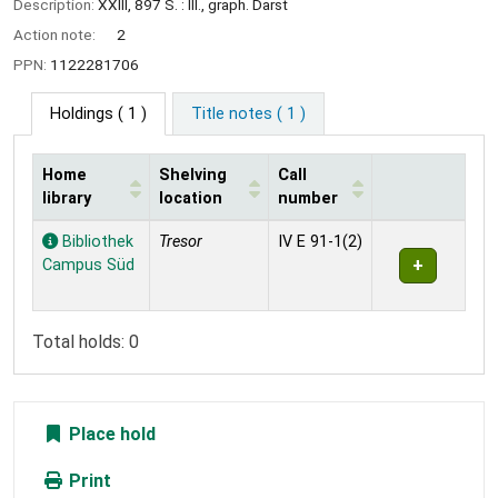
Description:
XXIII, 897 S. : Ill., graph. Darst
Action note:
2
PPN:
1122281706
Holdings
( 1 )
Title notes ( 1 )
Home
Shelving
Call
library
location
number
Holdings
Bibliothek
Tresor
IV E 91-1(2)
Campus Süd
Total holds: 0
Place hold
Print