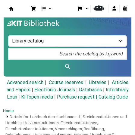
Koha online
Advanced search
Course reserves
Libraries
Articles
and Papers
|
Electronic Journals
|
Databases
|
Interlibrary
Loan
|
KITopen media
|
Purchase request |
Catalog Guide
Home
Details for:
Lehrbuch des Hochbaues.
1,
Steinkonstruktionen und
Hochbau, Holzkonstruktionen, Eisenkonstruktionen,
Eisenbetonkonstruktionen, Veranschlagen, Bauführung,
Beleuchtungs-, Heizungs- und andere Anlagen / bearb. von E.