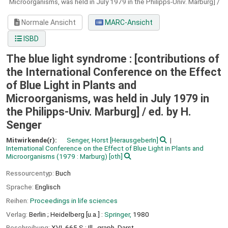
Microorganisms, was held in July 1979 in the Philipps-Univ. Marburg] /
Normale Ansicht
MARC-Ansicht
ISBD
The blue light syndrome : [contributions of
the International Conference on the Effect
of Blue Light in Plants and
Microorganisms, was held in July 1979 in
the Philipps-Univ. Marburg] /
ed. by H.
Senger
Mitwirkende(r):
Senger, Horst
[HerausgeberIn]
International Conference on the Effect of Blue Light in Plants and
Microorganisms
(1979 : Marburg)
[oth]
Ressourcentyp:
Buch
Sprache:
Englisch
Reihen:
Proceedings in life sciences
Verlag:
Berlin ;
Heidelberg [u.a.] :
Springer,
1980
Beschreibung:
XVI, 665 S : Ill., graph. Darst