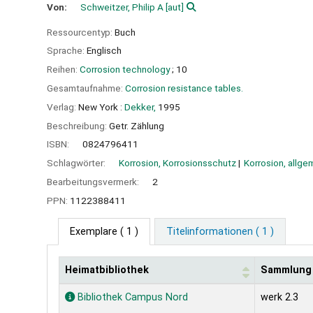
Von:
Schweitzer, Philip A
[aut]
Ressourcentyp:
Buch
Sprache:
Englisch
Reihen:
Corrosion technology
; 10
Gesamtaufnahme:
Corrosion resistance tables.
Verlag:
New York :
Dekker,
1995
Beschreibung:
Getr. Zählung
ISBN:
0824796411
Schlagwörter:
Korrosion, Korrosionsschutz
Korrosion, allg
Bearbeitungsvermerk:
2
PPN:
1122388411
Exemplare
( 1 )
Titelinformationen ( 1 )
Heimatbibliothek
Sammlung
Exemplare
Bibliothek Campus Nord
werk 2.3