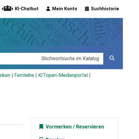
KI-Chatbot
Mein Konto
Suchhistorie
nken
|
Fernleihe
|
KITopen-Medienportal
|
Vormerken