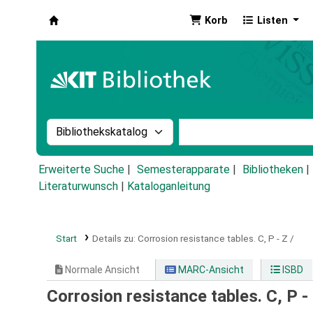
Korb
Listen
Koha
Suche im Katalog nach:
Stichwortsuche im Ka
Erweiterte Suche
Semesterapparate
Bibliotheken
Literaturwunsch
|
Kataloganleitung
Start
Details zu:
Corrosion resistance tables.
C,
P - Z /
Normale Ansicht
MARC-Ansicht
ISBD
Corrosion resistance tables. C, P -