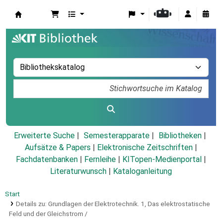
Koha
Erweiterte Suche
Semesterapparate
Bibliotheken
Aufsätze & Papers
|
Elektronische Zeitschriften
|
Fachdatenbanken
|
Fernleihe
|
KITopen-Medienportal
|
Literaturwunsch
|
Kataloganleitung
Start
Details zu:
Grundlagen der Elektrotechnik.
1,
Das elektrostatische
Feld und der Gleichstrom /