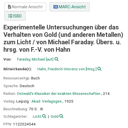
Normale Ansicht
MARC-Ansicht
ISBD
Experimentelle Untersuchungen über das
Verhalten von Gold (und anderen Metallen)
zum Licht /
von Michael Faraday. Übers. u.
hrsg. von F.-V. von Hahn
Von:
Faraday, Michael
[aut]
Mitwirkende(r):
Hahn, Friedrich-Vincenz von
[Hrsg.]
Ressourcentyp:
Buch
Sprache:
Deutsch
Reihen:
Ostwald's Klassiker der exakten Wissenschaften
; 214
Verlag:
Leipzig :
Akad. Verlagsges.,
1925
Beschreibung:
70 S. : III
Schlagwörter:
Licht
Gold
PPN:
1122524544