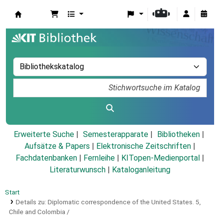
Koha
Erweiterte Suche
Semesterapparate
Bibliotheken
Aufsätze & Papers
|
Elektronische Zeitschriften
|
Fachdatenbanken
|
Fernleihe
|
KITopen-Medienportal
|
Literaturwunsch
|
Kataloganleitung
Start
Details zu:
Diplomatic correspondence of the United States.
5,
Chile and Colombia /