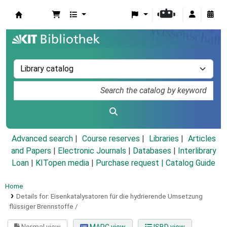
Koha online
Advanced search
Course reserves
Libraries
Articles
and Papers
|
Electronic Journals
|
Databases
|
Interlibrary
Loan
|
KITopen media
|
Purchase request |
Catalog Guide
Home
Details for:
Eisenkatalysatoren für die hydrierende Umsetzung
flüssiger Brennstoffe /