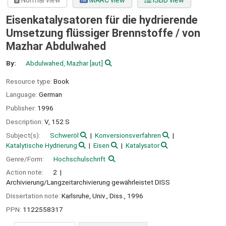
Normal view
MARC view
ISBD view
Eisenkatalysatoren für die hydrierende
Umsetzung flüssiger Brennstoffe /
von
Mazhar Abdulwahed
By:
Abdulwahed, Mazhar
[aut]
Resource type:
Book
Language:
German
Publisher:
1996
Description:
V, 152 S
Subject(s):
Schweröl
Konversionsverfahren
Katalytische Hydrierung
Eisen
Katalysator
Genre/Form:
Hochschulschrift
Action note:
2
Archivierung/Langzeitarchivierung gewährleistet DISS
Dissertation note:
Karlsruhe, Univ., Diss., 1996
PPN:
1122558317