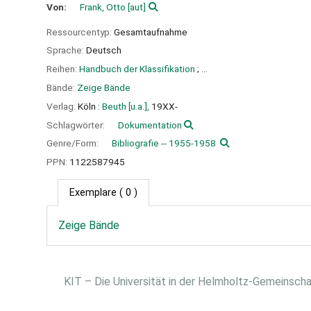
Von:
Frank, Otto
[aut]
Ressourcentyp:
Gesamtaufnahme
Sprache:
Deutsch
Reihen:
Handbuch der Klassifikation
; ...
Bände:
Zeige Bände
Verlag:
Köln :
Beuth [u.a.],
19XX-
Schlagwörter:
Dokumentation
Genre/Form:
Bibliografie -- 1955-1958
PPN:
1122587945
Exemplare
( 0 )
Zeige Bände
KIT – Die Universität in der Helmholtz-Gemeinsch