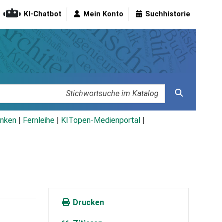
KI-Chatbot
Mein Konto
Suchhistorie
nken
|
Fernleihe
|
KITopen-Medienportal
|
Drucken