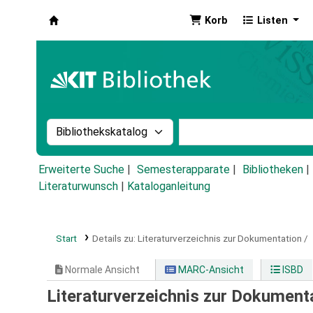
Korb
Listen
Koha
Suche im Katalog nach:
Stichwortsuche im Ka
Erweiterte Suche
Semesterapparate
Bibliotheken
Literaturwunsch
|
Kataloganleitung
Start
Details zu:
Literaturverzeichnis zur Dokumentation /
Normale Ansicht
MARC-Ansicht
ISBD
Literaturverzeichnis zur Dokument