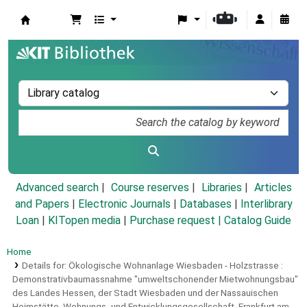
Koha online
Advanced search
Course reserves
Libraries
Articles
and Papers
|
Electronic Journals
|
Databases
|
Interlibrary
Loan
|
KITopen media
|
Purchase request |
Catalog Guide
Home
Details for:
Ökologische Wohnanlage Wiesbaden - Holzstrasse :
Demonstrativbaumassnahme "umweltschonender Mietwohnungsbau"
des Landes Hessen, der Stadt Wiesbaden und der Nassauischen
Heimstätte, Wohnungs- und Entwicklungsgesellschaft, Frankfurt am