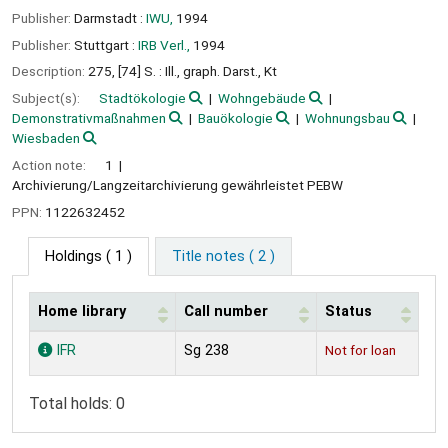
Publisher:
Darmstadt :
IWU,
1994
Publisher:
Stuttgart :
IRB Verl.,
1994
Description:
275, [74] S. : Ill., graph. Darst., Kt
Subject(s):
Stadtökologie
Wohngebäude
Demonstrativmaßnahmen
Bauökologie
Wohnungsbau
Wiesbaden
Action note:
1
Archivierung/Langzeitarchivierung gewährleistet PEBW
PPN:
1122632452
Holdings
( 1 )
Title notes ( 2 )
Home library
Call number
Status
Holdings
IFR
Sg 238
Not for loan
Total holds: 0