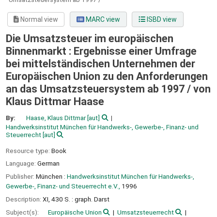
Normal view
MARC view
ISBD view
Die Umsatzsteuer im europäischen
Binnenmarkt : Ergebnisse einer Umfrage
bei mittelständischen Unternehmen der
Europäischen Union zu den Anforderungen
an das Umsatzsteuersystem ab 1997 /
von
Klaus Dittmar Haase
By:
Haase, Klaus Dittmar
[aut]
Handwerksinstitut München für Handwerks-, Gewerbe-, Finanz- und
Steuerrecht
[aut]
Resource type:
Book
Language:
German
Publisher:
München :
Handwerksinstitut München für Handwerks-,
Gewerbe-, Finanz- und Steuerrecht e.V.,
1996
Description:
XI, 430 S. : graph. Darst
Subject(s):
Europäische Union
Umsatzsteuerrecht