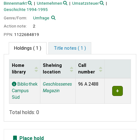
Binnenmarkt
Unternehmen
Umsatzsteuer
Geschichte 1994-1995
Genre/Form:
Umfrage
Action note:
2
PPN:
1122684819
Holdings
( 1 )
Title notes ( 1 )
Home
Shelving
Call
library
location
number
Holdings
Bibliothek
Geschlossenes
96 A 2488
Campus
Magazin
Süd
Total holds: 0
Place hold