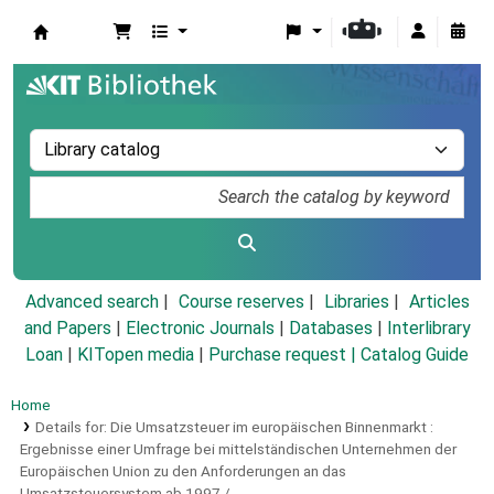
Koha online
Advanced search
Course reserves
Libraries
Articles
and Papers
|
Electronic Journals
|
Databases
|
Interlibrary
Loan
|
KITopen media
|
Purchase request |
Catalog Guide
Home
Details for:
Die Umsatzsteuer im europäischen Binnenmarkt :
Ergebnisse einer Umfrage bei mittelständischen Unternehmen der
Europäischen Union zu den Anforderungen an das
Umsatzsteuersystem ab 1997 /