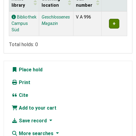
library
location
number
Holdings
Bibliothek
Geschlossenes
V A 996
Campus
Magazin
Süd
Total holds: 0
Place hold
Print
Cite
Add to your cart
Save record
More searches