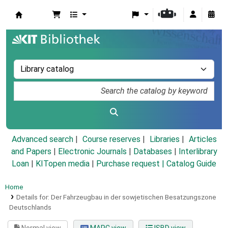
Koha online
Advanced search
Course reserves
Libraries
Articles
and Papers
|
Electronic Journals
|
Databases
|
Interlibrary
Loan
|
KITopen media
|
Purchase request |
Catalog Guide
Home
Details for:
Der Fahrzeugbau in der sowjetischen Besatzungszone
Deutschlands