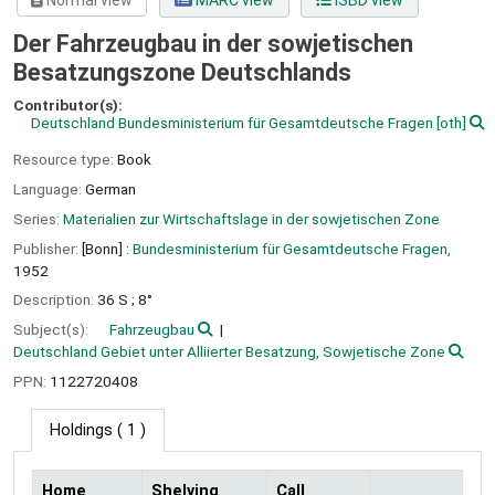
Normal view
MARC view
ISBD view
Der Fahrzeugbau in der sowjetischen
Besatzungszone Deutschlands
Contributor(s):
Deutschland Bundesministerium für Gesamtdeutsche Fragen
[oth]
Resource type:
Book
Language:
German
Series:
Materialien zur Wirtschaftslage in der sowjetischen Zone
Publisher:
[Bonn] :
Bundesministerium für Gesamtdeutsche Fragen,
1952
Description:
36 S ; 8°
Subject(s):
Fahrzeugbau
Deutschland Gebiet unter Alliierter Besatzung, Sowjetische Zone
PPN:
1122720408
Holdings
( 1 )
Home
Shelving
Call