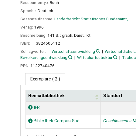
Ressourcentyp:
Buch
Sprache:
Deutsch
Gesamtaufnahme:
Länderbericht Statistisches Bundesamt,
Verlag:
1996
Beschreibung:
141 S. : graph. Darst., Kt
ISBN:
3824605112
Schlagwörter:
Wirtschaftsentwicklung
Wirtschaftliche 
Bevölkerungsentwicklung
Wirtschaftsstruktur
Tschec
PPN:
1122740476
Exemplare
( 2 )
Heimatbibliothek
Standort
Exemplare
IFR
Bibliothek Campus Süd
Geschlossenes M