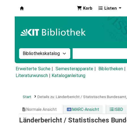
Korb
Listen
Koha
Suche im Katalog nach:
Stichwortsuche im Ka
Erweiterte Suche
Semesterapparate
Bibliotheken
Literaturwunsch
|
Kataloganleitung
Start
Details zu:
Länderbericht / Statistisches Bundesamt,
Normale Ansicht
MARC-Ansicht
ISBD
Länderbericht / Statistisches Bun