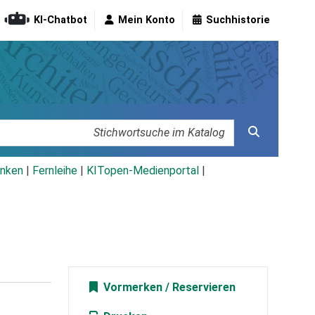
KI-Chatbot
Mein Konto
Suchhistorie
nken
|
Fernleihe
|
KITopen-Medienportal
|
Vormerken