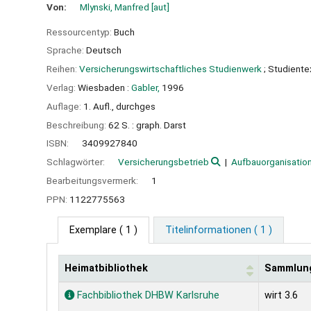
Von:
Mlynski, Manfred
[aut]
Ressourcentyp:
Buch
Sprache:
Deutsch
Reihen:
Versicherungswirtschaftliches Studienwerk
; Studiente
Verlag:
Wiesbaden :
Gabler,
1996
Auflage:
1. Aufl., durchges
Beschreibung:
62 S. : graph. Darst
ISBN:
3409927840
Schlagwörter:
Versicherungsbetrieb
Aufbauorganisatio
Bearbeitungsvermerk:
1
PPN:
1122775563
Exemplare
( 1 )
Titelinformationen ( 1 )
Heimatbibliothek
Sammlun
Exemplare
Fachbibliothek DHBW Karlsruhe
wirt 3.6