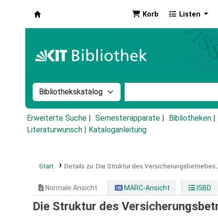
Korb
Listen
Koha
Suche im Katalog nach:
Stichwortsuche im Ka
Erweiterte Suche
Semesterapparate
Bibliotheken
Literaturwunsch
|
Kataloganleitung
Start
Details zu:
Die Struktur des Versicherungsbetriebes 
Normale Ansicht
MARC-Ansicht
ISBD
Die Struktur des Versicherungsbet