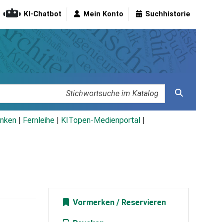
KI-Chatbot
Mein Konto
Suchhistorie
nken
|
Fernleihe
|
KITopen-Medienportal
|
Vormerken