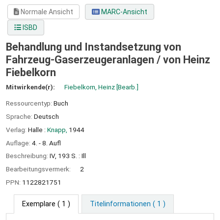
Normale Ansicht
MARC-Ansicht
ISBD
Behandlung und Instandsetzung von
Fahrzeug-Gaserzeugeranlagen /
von Heinz
Fiebelkorn
Mitwirkende(r):
Fiebelkorn, Heinz
[Bearb.]
Ressourcentyp:
Buch
Sprache:
Deutsch
Verlag:
Halle :
Knapp,
1944
Auflage:
4. - 8. Aufl
Beschreibung:
IV, 193 S. : Ill
Bearbeitungsvermerk:
2
PPN:
1122821751
Exemplare
( 1 )
Titelinformationen ( 1 )