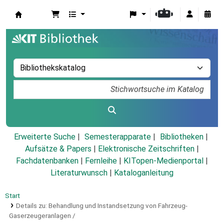
Koha
Erweiterte Suche
Semesterapparate
Bibliotheken
Aufsätze & Papers
|
Elektronische Zeitschriften
|
Fachdatenbanken
|
Fernleihe
|
KITopen-Medienportal
|
Literaturwunsch
|
Kataloganleitung
Start
Details zu:
Behandlung und Instandsetzung von Fahrzeug-
Gaserzeugeranlagen /