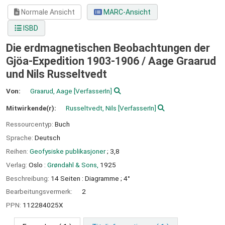
Normale Ansicht
MARC-Ansicht
ISBD
Die erdmagnetischen Beobachtungen der
Gjöa-Expedition 1903-1906 /
Aage Graarud
und Nils Russeltvedt
Von:
Graarud, Aage
[VerfasserIn]
Mitwirkende(r):
Russeltvedt, Nils
[VerfasserIn]
Ressourcentyp:
Buch
Sprache:
Deutsch
Reihen:
Geofysiske publikasjoner
; 3,8
Verlag:
Oslo :
Grøndahl & Sons,
1925
Beschreibung:
14 Seiten : Diagramme ; 4°
Bearbeitungsvermerk:
2
PPN:
112284025X