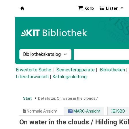
Korb
Listen
Koha
Suche im Katalog nach:
Stichwortsuche im Ka
Erweiterte Suche
Semesterapparate
Bibliotheken
Literaturwunsch
|
Kataloganleitung
Start
Details zu:
On water in the clouds /
Normale Ansicht
MARC-Ansicht
ISBD
On water in the clouds /
Hilding Kö