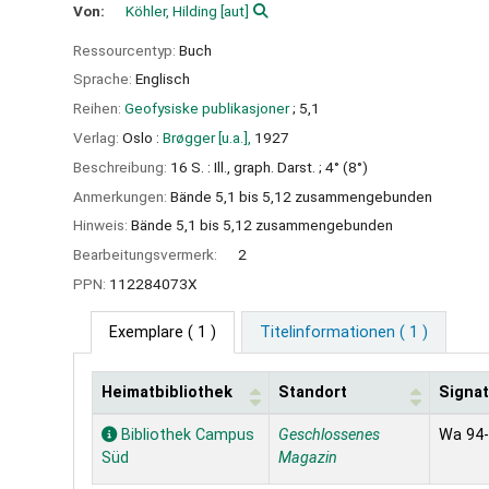
Von:
Köhler, Hilding
[aut]
Ressourcentyp:
Buch
Sprache:
Englisch
Reihen:
Geofysiske publikasjoner
; 5,1
Verlag:
Oslo :
Brøgger [u.a.],
1927
Beschreibung:
16 S. : Ill., graph. Darst. ; 4° (8°)
Anmerkungen:
Bände 5,1 bis 5,12 zusammengebunden
Hinweis:
Bände 5,1 bis 5,12 zusammengebunden
Bearbeitungsvermerk:
2
PPN:
112284073X
Exemplare
( 1 )
Titelinformationen ( 1 )
Heimatbibliothek
Standort
Signat
Exemplare
Bibliothek Campus
Geschlossenes
Wa 94
Süd
Magazin