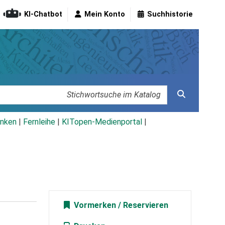
KI-Chatbot
Mein Konto
Suchhistorie
nken
|
Fernleihe
|
KITopen-Medienportal
|
Vormerken