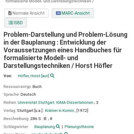
formalisierte Modell- und Darstellungstechniken /
Normale Ansicht
MARC-Ansicht
ISBD
Problem-Darstellung und Problem-Lösung
in der Bauplanung : Entwicklung der
Voraussetzungen eines Handbuches für
formalisierte Modell- und
Darstellungstechniken /
Horst Höfler
Von:
Höfler, Horst
[aut]
Ressourcentyp:
Buch
Sprache:
Deutsch
Reihen:
Universität Stuttgart. IGMA-Dissertationen
; 3
Verlag:
Stuttgart [u.a.] :
Krämer in Komm.,
[1972]
Beschreibung:
286 S : Ill. ; 8
Schlagwörter:
Bauplanung
Planungstheorie