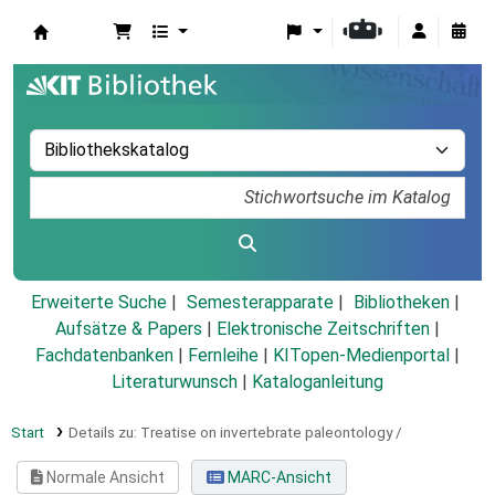
Koha
Erweiterte Suche
Semesterapparate
Bibliotheken
Aufsätze & Papers
|
Elektronische Zeitschriften
|
Fachdatenbanken
|
Fernleihe
|
KITopen-Medienportal
|
Literaturwunsch
|
Kataloganleitung
Start
Details zu:
Treatise on invertebrate paleontology /
Normale Ansicht
MARC-Ansicht