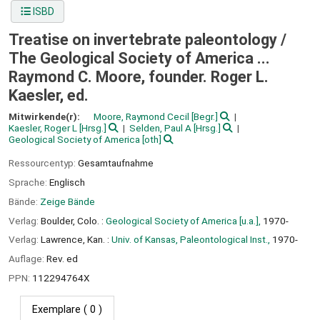
ISBD
Treatise on invertebrate paleontology /
The Geological Society of America ...
Raymond C. Moore, founder. Roger L.
Kaesler, ed.
Mitwirkende(r):
Moore, Raymond Cecil
[Begr.]
Kaesler, Roger L
[Hrsg.]
Selden, Paul A
[Hrsg.]
Geological Society of America
[oth]
Ressourcentyp:
Gesamtaufnahme
Sprache:
Englisch
Bände:
Zeige Bände
Verlag:
Boulder, Colo. :
Geological Society of America [u.a.],
1970-
Verlag:
Lawrence, Kan. :
Univ. of Kansas, Paleontological Inst.,
1970-
Auflage:
Rev. ed
PPN:
112294764X
Exemplare
( 0 )