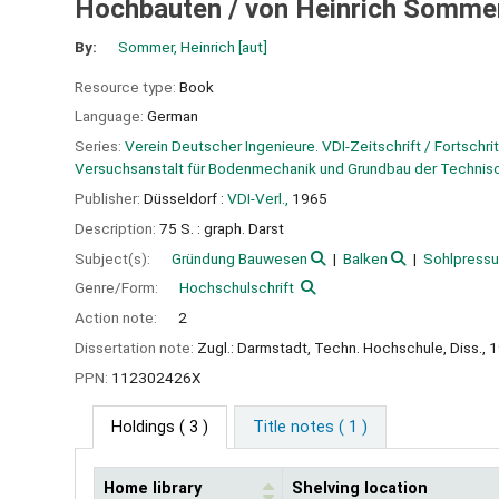
Hochbauten /
von Heinrich Somme
By:
Sommer, Heinrich
[aut]
Resource type:
Book
Language:
German
Series:
Verein Deutscher Ingenieure. VDI-Zeitschrift / Fortschrit
Versuchsanstalt für Bodenmechanik und Grundbau der Techni
Publisher:
Düsseldorf :
VDI-Verl.,
1965
Description:
75 S. : graph. Darst
Subject(s):
Gründung Bauwesen
Balken
Sohlpress
Genre/Form:
Hochschulschrift
Action note:
2
Dissertation note:
Zugl.: Darmstadt, Techn. Hochschule, Diss., 
PPN:
112302426X
Holdings
( 3 )
Title notes ( 1 )
Home library
Shelving location