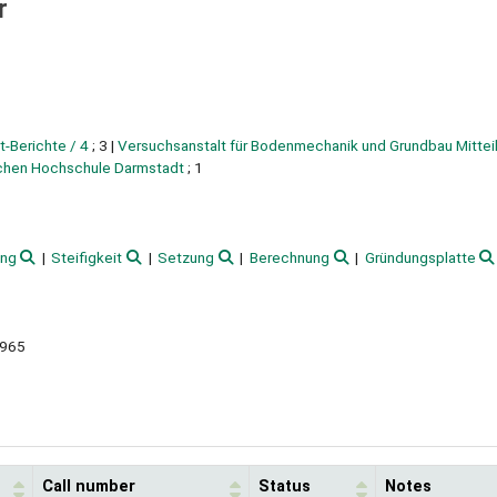
r
t-Berichte / 4
; 3
|
Versuchsanstalt für Bodenmechanik und Grundbau Mittei
schen Hochschule Darmstadt
; 1
ung
Steifigkeit
Setzung
Berechnung
Gründungsplatte
1965
Call number
Status
Notes