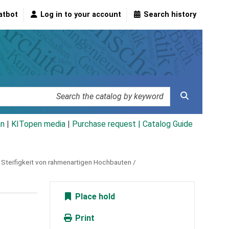
atbot
Log in to your account
Search history
an
|
KITopen media
|
Purchase request |
Catalog Guide
 Steifigkeit von rahmenartigen Hochbauten /
Place hold
Print