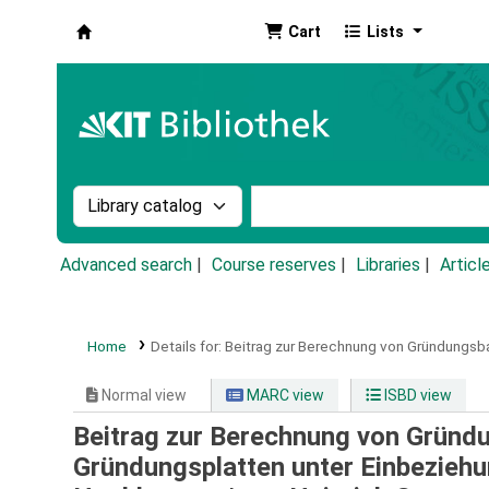
Cart
Lists
Koha online
Search the catalog by:
Search the catalog by k
Advanced search
Course reserves
Libraries
Articl
Home
Details for:
Beitrag zur Berechnung von Gründungsba
Normal view
MARC view
ISBD view
Beitrag zur Berechnung von Gründu
Gründungsplatten unter Einbeziehu