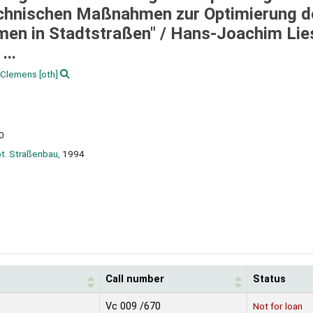
echnischen Maßnahmen zur Optimierung d
en in Stadtstraßen" /
Hans-Joachim Lie
...
 Clemens
[oth]
0
bt. Straßenbau,
1994
Call number
Status
Vc 009 /670
Not for loan