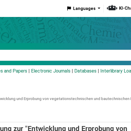
KI-Ch
Languages
eyword
es and Papers
|
Electronic Journals
|
Databases
|
Interlibrary Lo
twicklung und Erprobung von vegetationstechnischen und bautechnischen
ung zur "Entwicklung und Erprobung von