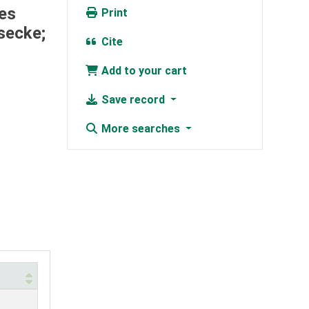
es
Print
secke;
Cite
Add to your cart
Save record
More searches