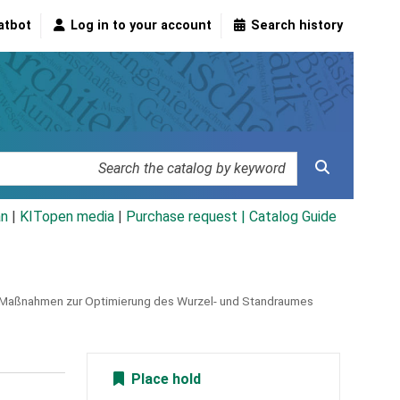
atbot
Log in to your account
Search history
an
|
KITopen media
|
Purchase request |
Catalog Guide
 Maßnahmen zur Optimierung des Wurzel- und Standraumes
Place hold