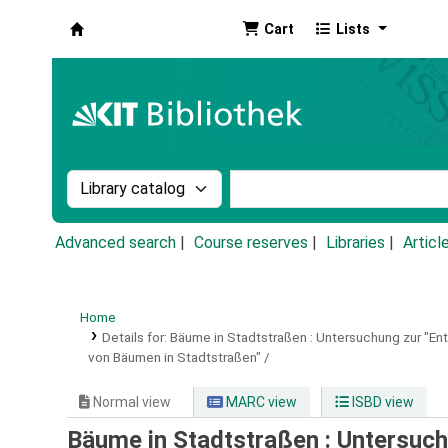
Cart
Lists
Koha online
Search the catalog by:
Search the catalog by k
Advanced search
Course reserves
Libraries
Articl
Home
Details for:
Bäume in Stadtstraßen :
Untersuchung zur "En
von Bäumen in Stadtstraßen" /
Normal view
MARC view
ISBD view
Bäume in Stadtstraßen : Untersuch