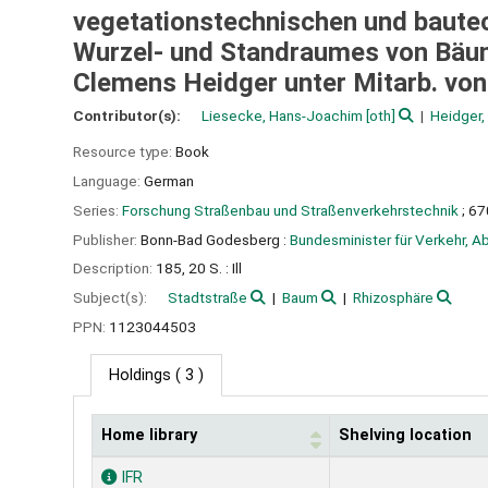
vegetationstechnischen und baut
Wurzel- und Standraumes von Bäum
Clemens Heidger unter Mitarb. von 
Contributor(s):
Liesecke, Hans-Joachim
[oth]
Heidger,
Resource type:
Book
Language:
German
Series:
Forschung Straßenbau und Straßenverkehrstechnik
; 67
Publisher:
Bonn-Bad Godesberg :
Bundesminister für Verkehr, A
Description:
185, 20 S. : Ill
Subject(s):
Stadtstraße
Baum
Rhizosphäre
PPN:
1123044503
Holdings
( 3 )
Home library
Shelving location
Holdings
IFR