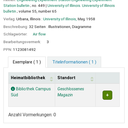
Station bulletin
; no. 449
|
University of Illinois. University of Illinois
bulletin
; volume 55, number 65
Verlag:
Urbana, Illinois :
University of Illinois,
May, 1958
Beschreibung:
32 Seiten : Illustrationen, Diagramme
Schlagwörter:
Air flow
Bearbeitungsvermerk:
3
PPN:
1123081492
Exemplare
( 1 )
Titelinformationen ( 1 )
Heimatbibliothek
Standort
Exemplare
Bibliothek Campus
Geschlossenes
Süd
Magazin
Anzahl Vormerkungen: 0