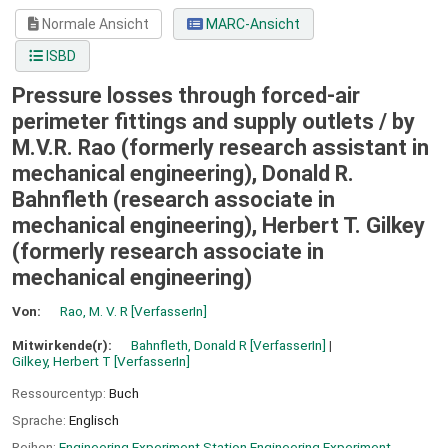
Normale Ansicht
MARC-Ansicht
ISBD
Pressure losses through forced-air
perimeter fittings and supply outlets /
by
M.V.R. Rao (formerly research assistant in
mechanical engineering), Donald R.
Bahnfleth (research associate in
mechanical engineering), Herbert T. Gilkey
(formerly research associate in
mechanical engineering)
Von:
Rao, M. V. R
[VerfasserIn]
Mitwirkende(r):
Bahnfleth, Donald R
[VerfasserIn]
Gilkey, Herbert T
[VerfasserIn]
Ressourcentyp:
Buch
Sprache:
Englisch
Reihen:
Engineering Experiment Station Engineering Experiment