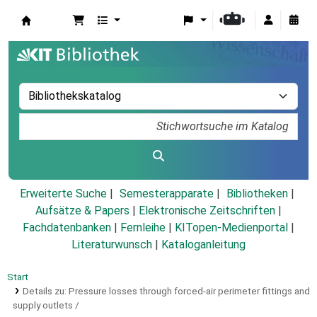
Koha
Erweiterte Suche
Semesterapparate
Bibliotheken
Aufsätze & Papers
|
Elektronische Zeitschriften
|
Fachdatenbanken
|
Fernleihe
|
KITopen-Medienportal
|
Literaturwunsch
|
Kataloganleitung
Start
Details zu:
Pressure losses through forced-air perimeter fittings and
supply outlets /