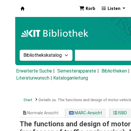
Korb
Listen
Koha
Suche im Katalog nach:
Stichwortsuche im Ka
Erweiterte Suche
Semesterapparate
Bibliotheken
Literaturwunsch
|
Kataloganleitung
Start
Details zu:
The functions and design of motor vehicle
Normale Ansicht
MARC-Ansicht
ISBD
The functions and design of motor 