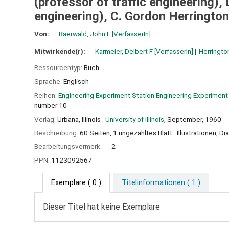
(professor of traffic engineering), 
engineering), C. Gordon Herrington 
Von:
Baerwald, John E
[VerfasserIn]
Mitwirkende(r):
Karmeier, Delbert F
[VerfasserIn]
Herringto
Ressourcentyp:
Buch
Sprache:
Englisch
Reihen:
Engineering Experiment Station Engineering Experiment 
number 10
Verlag:
Urbana, Illinois :
University of Illinois,
September, 1960
Beschreibung:
60 Seiten, 1 ungezähltes Blatt : Illustrationen, 
Bearbeitungsvermerk:
2
PPN:
1123092567
Exemplare
( 0 )
Titelinformationen ( 1 )
Dieser Titel hat keine Exemplare