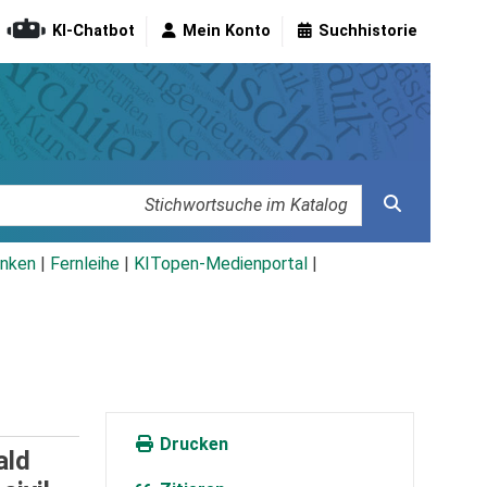
KI-Chatbot
Mein Konto
Suchhistorie
nken
|
Fernleihe
|
KITopen-Medienportal
|
Drucken
ald