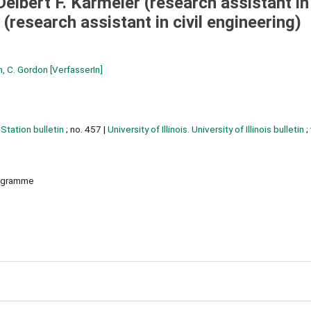
Delbert F. Karmeier (research assistant in 
(research assistant in civil engineering)
n, C. Gordon
[VerfasserIn]
Station bulletin
; no. 457
|
University of Illinois. University of Illinois bulletin
;
Diagramme