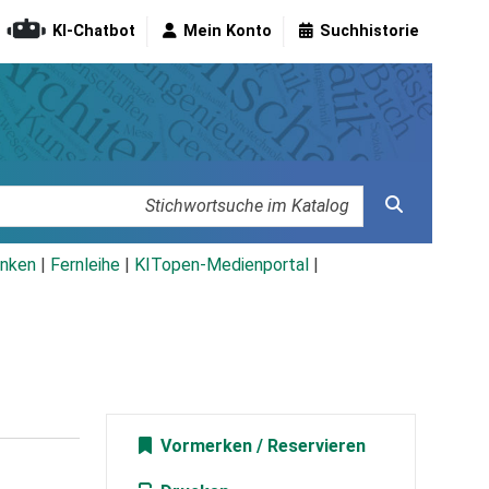
KI-Chatbot
Mein Konto
Suchhistorie
nken
|
Fernleihe
|
KITopen-Medienportal
|
Vormerken