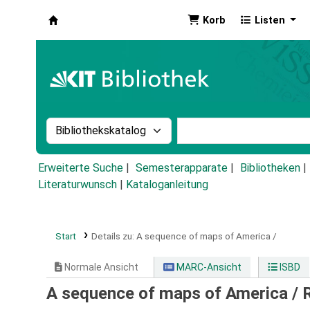
Korb
Listen
Koha
Suche im Katalog nach:
Stichwortsuche im Ka
Erweiterte Suche
Semesterapparate
Bibliotheken
Literaturwunsch
|
Kataloganleitung
Start
Details zu:
A sequence of maps of America /
Normale Ansicht
MARC-Ansicht
ISBD
A sequence of maps of America /