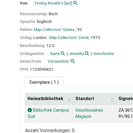
Von:
Tooley, Ronald V
[aut]
Ressourcentyp:
Buch
Sprache:
Englisch
Reihen:
Map Collectors' Series
; 92
Verlag:
London :
Map Collectors' Circle,
1973
Beschreibung:
12 S
Schlagwörter:
Karte
Amerika
Geschichte
Genre/Form:
Verzeichnis
PPN:
1123096821
Exemplare
( 1 )
Heimatbibliothek
Standort
Signat
Exemplare
Bibliothek Campus
Geschlossenes
ZA 361
Süd
Magazin
91/95.
Anzahl Vormerkungen: 0