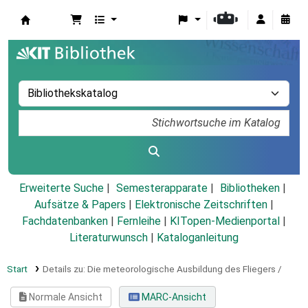
Koha
Erweiterte Suche
Semesterapparate
Bibliotheken
Aufsätze & Papers
|
Elektronische Zeitschriften
|
Fachdatenbanken
|
Fernleihe
|
KITopen-Medienportal
|
Literaturwunsch
|
Kataloganleitung
Start
Details zu:
Die meteorologische Ausbildung des Fliegers /
Normale Ansicht
MARC-Ansicht