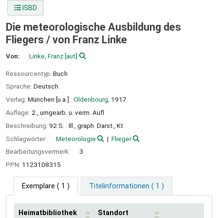
ISBD
Die meteorologische Ausbildung des
Fliegers /
von Franz Linke
Von:
Linke, Franz
[aut]
Ressourcentyp:
Buch
Sprache:
Deutsch
Verlag:
München [u.a.] :
Oldenbourg,
1917
Auflage:
2., umgearb. u. verm. Aufl
Beschreibung:
92 S. : Ill., graph. Darst., Kt
Schlagwörter:
Meteorologie
Flieger
Bearbeitungsvermerk:
3
PPN:
1123108315
Exemplare
( 1 )
Titelinformationen ( 1 )
Heimatbibliothek
Standort