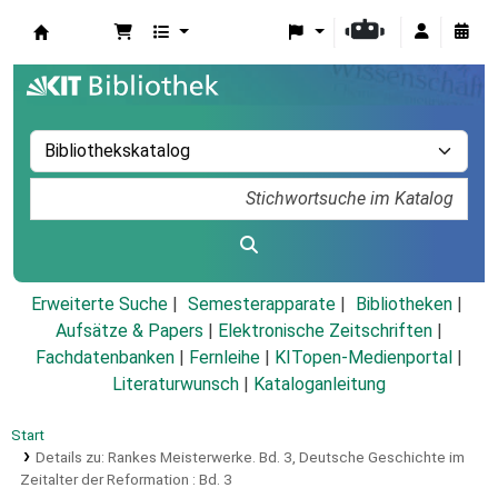
Koha
Erweiterte Suche
Semesterapparate
Bibliotheken
Aufsätze & Papers
|
Elektronische Zeitschriften
|
Fachdatenbanken
|
Fernleihe
|
KITopen-Medienportal
|
Literaturwunsch
|
Kataloganleitung
Start
Details zu:
Rankes Meisterwerke.
Bd. 3,
Deutsche Geschichte im
Zeitalter der Reformation : Bd. 3