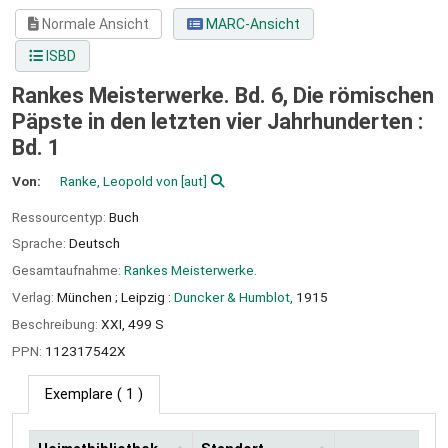
Normale Ansicht
MARC-Ansicht
ISBD
Rankes Meisterwerke. Bd. 6, Die römischen
Päpste in den letzten vier Jahrhunderten :
Bd. 1
Von:
Ranke, Leopold von
[aut]
Ressourcentyp:
Buch
Sprache:
Deutsch
Gesamtaufnahme:
Rankes Meisterwerke.
Verlag:
München ;
Leipzig :
Duncker & Humblot,
1915
Beschreibung:
XXI, 499 S
PPN:
112317542X
Exemplare
( 1 )