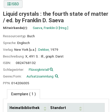
ISBD
Liquid crystals : the fourth state of matter
/
ed. by Franklin D. Saeva
Mitwirkende(r):
Saeva, Franklin D
[Hrsg.]
Ressourcentyp:
Buch
Sprache:
Englisch
Verlag:
New York [u.a.] :
Dekker,
1979
Beschreibung:
X, 491 S. : Ill., graph. Darst
ISBN:
0824768132
Schlagwörter:
Flüssigkristall
Genre/Form:
Aufsatzsammlung
PPN:
014206005
Exemplare
( 1 )
Heimatbibliothek
Standort