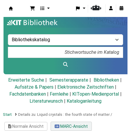
Koha
Erweiterte Suche
Semesterapparate
Bibliotheken
Aufsätze & Papers
|
Elektronische Zeitschriften
|
Fachdatenbanken
|
Fernleihe
|
KITopen-Medienportal
|
Literaturwunsch
|
Kataloganleitung
Start
Details zu:
Liquid crystals :
the fourth state of matter /
Normale Ansicht
MARC-Ansicht