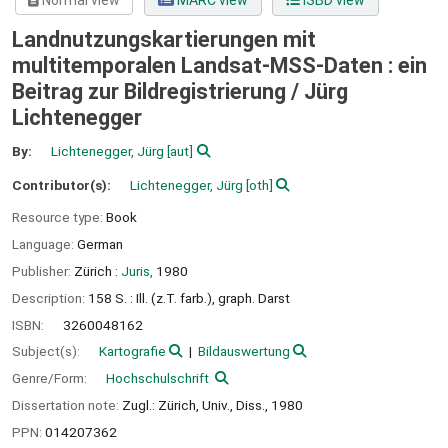
Normal view
MARC view
ISBD view
Landnutzungskartierungen mit
multitemporalen Landsat-MSS-Daten : ein
Beitrag zur Bildregistrierung /
Jürg
Lichtenegger
By:
Lichtenegger, Jürg
[aut]
Contributor(s):
Lichtenegger, Jürg
[oth]
Resource type:
Book
Language:
German
Publisher:
Zürich :
Juris,
1980
Description:
158 S. : Ill. (z.T. farb.), graph. Darst
ISBN:
3260048162
Subject(s):
Kartografie
Bildauswertung
Genre/Form:
Hochschulschrift
Dissertation note:
Zugl.: Zürich, Univ., Diss., 1980
PPN:
014207362