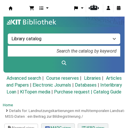
Koha online
Advanced search
Course reserves
Libraries
Articles
and Papers
|
Electronic Journals
|
Databases
|
Interlibrary
Loan
|
KITopen media
|
Purchase request |
Catalog Guide
Home
Details for:
Landnutzungskartierungen mit multitemporalen Landsat-
MSS-Daten :
ein Beitrag zur Bildregistrierung /