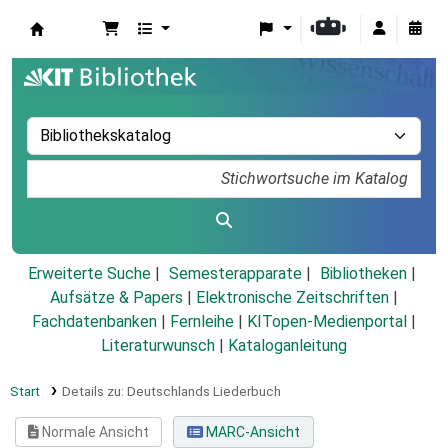
Koha
Erweiterte Suche
Semesterapparate
Bibliotheken
Aufsätze & Papers
|
Elektronische Zeitschriften
|
Fachdatenbanken
|
Fernleihe
|
KITopen-Medienportal
|
Literaturwunsch
|
Kataloganleitung
Start
Details zu:
Deutschlands Liederbuch
Normale Ansicht
MARC-Ansicht