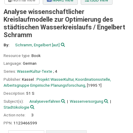
Normal view
MARC view
ISBD view
Analyse wissenschaftlicher
Kreislaufmodelle zur Optimierung des
städtischen Wasserkreislaufs /
Engelbert
Schramm
By:
Schramm, Engelbert
[aut]
Resource type:
Book
Language:
German
Series:
WasserKultur-Texte
; 4
Publisher:
Kassel :
Projekt WasserKultur, Koordinationsstelle,
Arbeitsgruppe Empirische Planungsforschung,
[1995 ?]
Description:
51 S
Subject(s):
Analyseverfahren
Wasserversorgung
Stadtökologie
Action note:
3
PPN:
1123466599