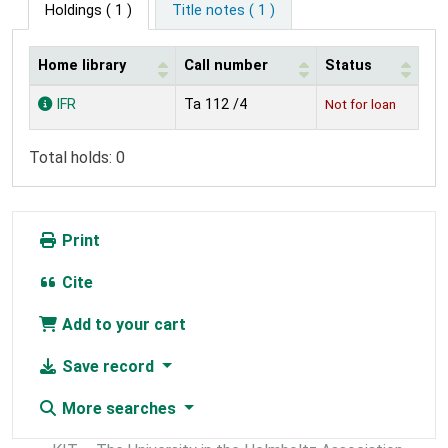
Holdings
( 1 )
Title notes ( 1 )
Home library
Call number
Status
Holdings
IFR
Ta 112 /4
Not for loan
Total holds: 0
Print
Cite
Add to your cart
Save record
More searches