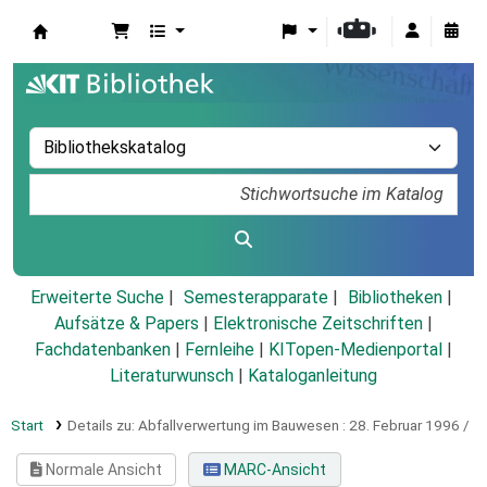
Koha
Erweiterte Suche
Semesterapparate
Bibliotheken
Aufsätze & Papers
|
Elektronische Zeitschriften
|
Fachdatenbanken
|
Fernleihe
|
KITopen-Medienportal
|
Literaturwunsch
|
Kataloganleitung
Start
Details zu:
Abfallverwertung im Bauwesen :
28. Februar 1996 /
Normale Ansicht
MARC-Ansicht