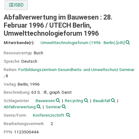
ISBD
Abfallverwertung im Bauwesen : 28.
Februar 1996 /
UTECH Berlin,
Umwelttechnologieforum 1996
Mitwirkende(r):
Umwelttechnologieforum
(1996 : Berlin)
[oth]
Ressourcentyp:
Buch
Sprache:
Deutsch
Reihen:
Fortbildungszentrum Gesundheits- und Umweltschutz Seminar
; 8
Verlag:
Berlin,
1996
Beschreibung:
63 S. : Ill., graph. Darst
Schlagwörter:
Bauwesen
Recycling
Bauabfall
Abfallverwertung
Seminar
Genre/Form:
Konferenzschrift
Bearbeitungsvermerk:
2
PPN:
1123500444