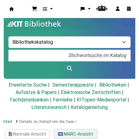
Koha
Erweiterte Suche
Semesterapparate
Bibliotheken
Aufsätze & Papers
|
Elektronische Zeitschriften
|
Fachdatenbanken
|
Fernleihe
|
KITopen-Medienportal
|
Literaturwunsch
|
Kataloganleitung
Start
Details zu:
Kampf um die Saar /
Normale Ansicht
MARC-Ansicht