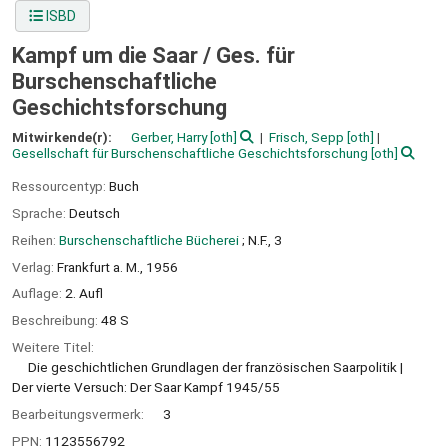
ISBD
Kampf um die Saar /
Ges. für
Burschenschaftliche
Geschichtsforschung
Mitwirkende(r):
Gerber, Harry
[oth]
Frisch, Sepp
[oth]
Gesellschaft für Burschenschaftliche Geschichtsforschung
[oth]
Ressourcentyp:
Buch
Sprache:
Deutsch
Reihen:
Burschenschaftliche Bücherei
; N.F., 3
Verlag:
Frankfurt a. M.,
1956
Auflage:
2. Aufl
Beschreibung:
48 S
Weitere Titel:
Die geschichtlichen Grundlagen der französischen Saarpolitik
Der vierte Versuch: Der Saar Kampf 1945/55
Bearbeitungsvermerk:
3
PPN:
1123556792