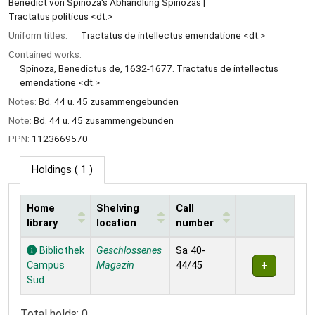
Benedict von Spinoza's Abhandlung Spinozas
Tractatus politicus <dt.>
Uniform titles:
Tractatus de intellectus emendatione <dt.>
Contained works:
Spinoza, Benedictus de, 1632-1677. Tractatus de intellectus
emendatione <dt.>
Notes:
Bd. 44 u. 45 zusammengebunden
Note:
Bd. 44 u. 45 zusammengebunden
PPN:
1123669570
Holdings
( 1 )
Home
Shelving
Call
library
location
number
Holdings
Bibliothek
Geschlossenes
Sa 40-
Campus
Magazin
44/45
Süd
Total holds: 0