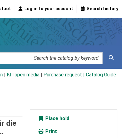
atbot
Log in to your account
Search history
an
|
KITopen media
|
Purchase request |
Catalog Guide
Place hold
r die
..
Print