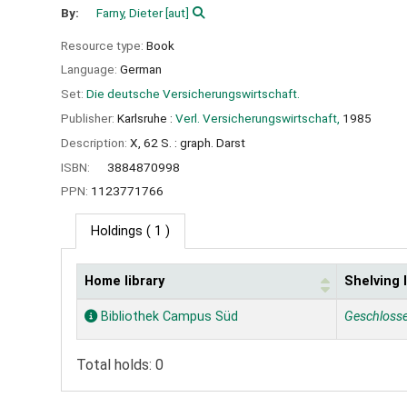
By:
Farny, Dieter
[aut]
Resource type:
Book
Language:
German
Set:
Die deutsche Versicherungswirtschaft.
Publisher:
Karlsruhe :
Verl. Versicherungswirtschaft,
1985
Description:
X, 62 S. : graph. Darst
ISBN:
3884870998
PPN:
1123771766
Holdings
( 1 )
Home library
Shelving 
Holdings
Bibliothek Campus Süd
Geschloss
Total holds: 0