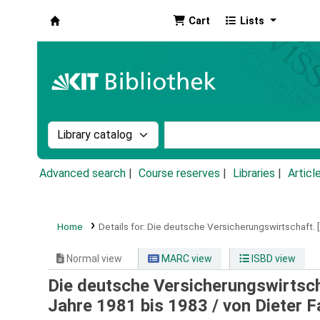
Cart
Lists
Koha online
Search the catalog by:
Search the catalog by k
Advanced search
Course reserves
Libraries
Articl
Home
Details for:
Die deutsche Versicherungswirtschaft.
Normal view
MARC view
ISBD view
Die deutsche Versicherungswirtscha
Jahre 1981 bis 1983 /
von Dieter F