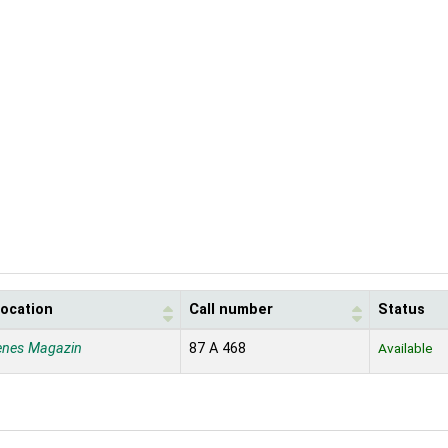
location
Call number
Status
enes Magazin
87 A 468
Available