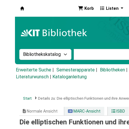
Korb
Listen
Koha
Suche im Katalog nach:
Stichwortsuche im Ka
Erweiterte Suche
Semesterapparate
Bibliotheken
Literaturwunsch
|
Kataloganleitung
Start
Details zu:
Die elliptischen Funktionen und ihre Anw
Normale Ansicht
MARC-Ansicht
ISBD
Die elliptischen Funktionen und i