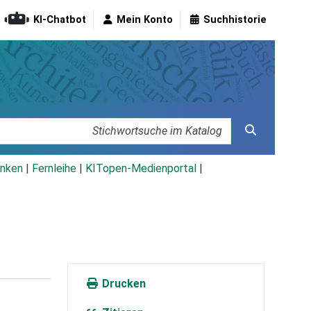
KI-Chatbot
Mein Konto
Suchhistorie
nken
|
Fernleihe
|
KITopen-Medienportal
|
Drucken