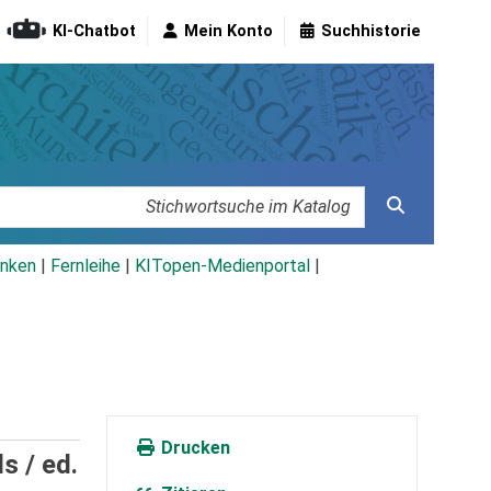
KI-Chatbot
Mein Konto
Suchhistorie
nken
|
Fernleihe
|
KITopen-Medienportal
|
Drucken
ls /
ed.