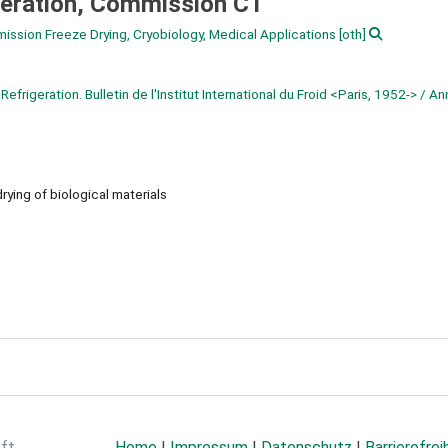
rigeration, Commission C1
mmission Freeze Drying, Cryobiology, Medical Applications
[oth]
f Refrigeration. Bulletin de l'Institut International du Froid <Paris, 1952-> / A
rying of biological materials
aft
Home
|
Impressum
|
Datenschutz
|
Barrierefrei