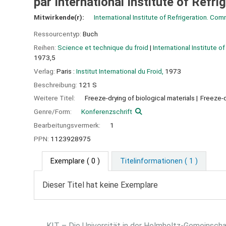
par International Institute of Ref
Mitwirkende(r):
International Institute of Refrigeration. Co
Ressourcentyp:
Buch
Reihen:
Science et technique du froid
|
International Institute o
1973,5
Verlag:
Paris :
Institut International du Froid,
1973
Beschreibung:
121 S
Weitere Titel:
Freeze-drying of biological materials
Freeze-d
Genre/Form:
Konferenzschrift
Bearbeitungsvermerk:
1
PPN:
1123928975
Exemplare
( 0 )
Titelinformationen ( 1 )
Dieser Titel hat keine Exemplare
KIT – Die Universität in der Helmholtz-Gemeinsch