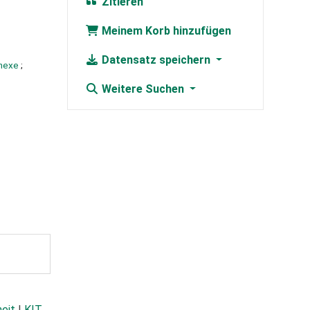
Zitieren
Meinem Korb hinzufügen
Datensatz speichern
nnexe
;
Weitere Suchen
heit
|
KIT