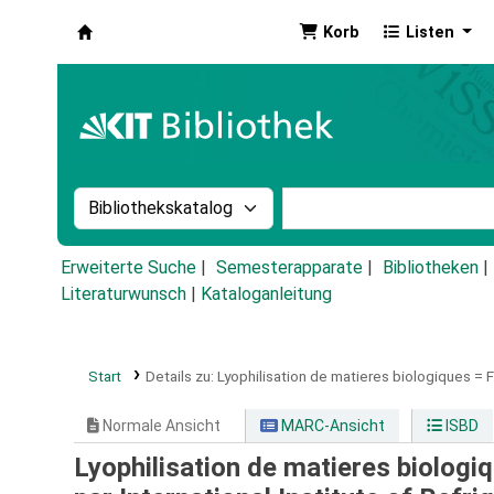
Korb
Listen
Koha
Suche im Katalog nach:
Stichwortsuche im Ka
Erweiterte Suche
Semesterapparate
Bibliotheken
Literaturwunsch
|
Kataloganleitung
Start
Details zu:
Lyophilisation de matieres biologiques =
F
Normale Ansicht
MARC-Ansicht
ISBD
Lyophilisation de matieres biologiq